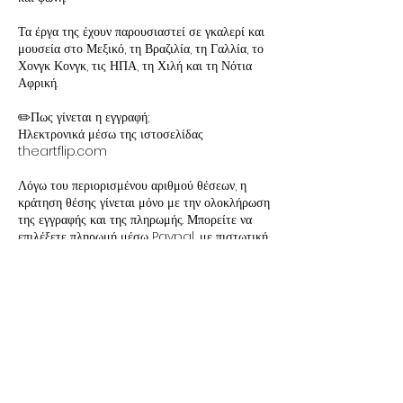
Τα έργα της έχουν παρουσιαστεί σε γκαλερί και
μουσεία στο Μεξικό, τη Βραζιλία, τη Γαλλία, το
Χονγκ Κονγκ, τις ΗΠΑ, τη Χιλή και τη Νότια
Αφρική.
✏️Πως γίνεται η εγγραφή;
Ηλεκτρονικά μέσω της ιστοσελίδας
theartflip.com
Λόγω του περιορισμένου αριθμού θέσεων, η
κράτηση θέσης γίνεται μόνο με την ολοκλήρωση
της εγγραφής και της πληρωμής. Μπορείτε να
επιλέξετε πληρωμή μέσω Paypal, με πιστωτική
κάρτα ή με τραπεζική κατάθεση.
Σε περίπτωση οφειλής το σύστημά μας είναι
προγραμματισμένο να κάνει αυτόματη διαγραφή
της κράτησης , εντός 3 ημερών.