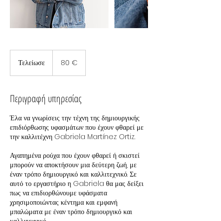
80
ευρώ
Τελείωσε
Τ
80 €
ε
λ
ε
Περιγραφή υπηρεσίας
ί
ω
Έλα να γνωρίσεις την τέχνη της δημιουργικής
σ
επιδιόρθωσης υφασμάτων που έχουν φθαρεί με
ε
την καλλιτέχνη Gabriela Martínez Ortiz.
Αγαπημένα ρούχα που έχουν φθαρεί ή σκιστεί
μπορούν να αποκτήσουν μια δεύτερη ζωή, με
έναν τρόπο δημιουργικό και καλλιτεχνικό. Σε
αυτό το εργαστήριο η Gabriela θα μας δείξει
πως να επιδιορθώνουμε υφάσματα
χρησιμοποιώντας κέντημα και εμφανή
μπαλώματα με έναν τρόπο δημιουργικό και