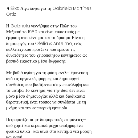
👩🏻‍🎨 Λίγα λόγια για τη Gabriela Martínez
Ortiz:
Η Gabriela γεννήθηκε στην Πόλη του
Μεξικού το 1989 και είναι εικαστικός με
έμφαση στο κέντημα και το ύφασμα. Είναι η
δημιουργός του Ofelia & Antelmo, ενός
καλλιτεχνικού πρότζεκτ που ερευνά τις
δυνατότητες του χειροποίητου κεντήματος ως
βασικό εικαστικό μέσο έκφρασης.
Με βαθιά αγάπη για τη φύση, αντλεί έμπνευση
από τις οργανικές φόρμες και δημιουργεί
συνθέσεις που βασίζονται στην επανάληψη και
το μοτίβο. Το κέντημα, για την ίδια, δεν είναι
μόνο μέσο δημιουργίας αλλά και διαδικασία
θεραπευτική, ένας τρόπος να συνδέεται με τη
μνήμη και την εσωτερική εμπειρία.
Πειραματίζεται με διαφορετικές επιφάνειες—
από χαρτί και κεραμικά μέχρι αποξηραμένα
φυσικά υλικά—και δίνει στο κέντημα νέα μορφή
και φωνή.