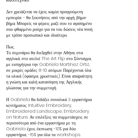
καλλιτεχνικό.
Δεν χρειάζεται να έχεις καμία προηγούμενη
εμπειρία – θα ξεκινήσεις από την αρχή, βήμα-
βήμα. Μπορείς να φέρεις μαζί σου το αγαπημένο
σου φθαρμένο ρούχο για να του δώσεις νέα πνοή
με τρόπο προσωπικό και ιδιαίτερο.
Πως;
Το σεμινάριο θα διεξαχθεί στην Αθήνα, στα
αγγλικά, στο ατελιέ The Art Flip στο Σύνταγμα,
με εισηγήτρια την Gabriela Martínez Ortiz,
σε μικρές ομάδες 8-10 ατόμων. Παρέχονται όλα
τα υλικά (ύφασμα, χρωστικές). Είναι απαραίτητη
η γνώση και καλή κατανόηση της Αγγλικής
γλώσσας για την συμμετοχή.
Η Gabriela θα διδάξει συνολικά 3 εργαστήρια
κεντήματος: Intuitive Embroidery,
Embroidered Landscape, Embroidery
on Nature. Αν επιλέξεις να συμμετάσχεις σε
περισσότερα από ένα εργαστήρια με τη
Gabriela έχεις έκπτωση: -10% για δύο
εργαστήρια, -15% για όλα τα workshops.